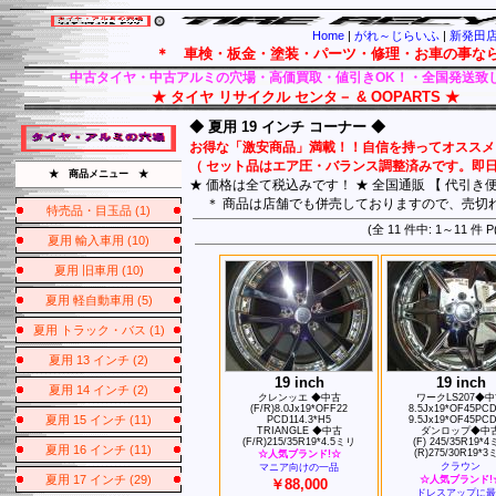
Home
|
がれ～じらいふ
|
新発田店 
＊ 車検・板金・塗装・パーツ・修理・お車の事ならおまかせ
中古タイヤ・中古アルミの穴場・高価買取・値引きOK！・全国発送致
★ タイヤ リサイクル センタ－ & OOPARTS ★
◆ 夏用 19 インチ コーナー ◆
お得な「激安商品」満載！！自信を持ってオススメ
（ セット品はエア圧・バランス調整済みです。即日
★ 商品メニュー ★
★ 価格は全て税込みです！ ★ 全国通販 【 代引き
＊ 商品は店舗でも併売しておりますので、売切
特売品・目玉品 (1)
(全 11 件中: 1～11
夏用 輸入車用 (10)
夏用 旧車用 (10)
夏用 軽自動車用 (5)
夏用 トラック・バス (1)
夏用 13 インチ (2)
19 inch
19 inch
夏用 14 インチ (2)
クレンッエ ◆中古
ワークLS207◆
(F/R)8.0Jx19*OFF22
8.5Jx19*OF45PCD
夏用 15 インチ (11)
PCD114.3*H5
9.5Jx19*OF45PCD
TRIANGLE ◆中古
ダンロップ◆中
(F/R)215/35R19*4.5ミリ
(F) 245/35R19*
夏用 16 インチ (11)
(R)275/30R19*3
☆人気ブランド!☆
クラウン
マニア向けの一品
夏用 17 インチ (29)
☆人気ブランド!
￥88,000
ドレスアップに最