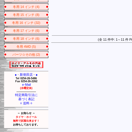
冬用 14 インチ (4)
冬用 15 インチ (8)
冬用 16 インチ (32)
冬用 17 インチ (6)
冬用 18 インチ (6)
(全 11 件中: 1～11
冬用 4WD (5)
パーツ☆その他 (2)
● - 新発田店 - ●
Tel 0254-26-5486
Fax 0254-26-2262
e-Mail
(水曜定休)
----------------------
特定商取引法に
基づく表記
○ 送料 ○
～ お知らせ ～
タイヤ・ホイール
無料で試着出来ます！
お待ちしております。