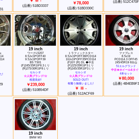
￥ ※ -
(品番) 512C470F
￥78,000
(品番) 51BD3337
(品番) 51BD330C
31
19 inch
19 inch
19 inch
ェ
ワークLS207
トラフィックスター
ファブレス
114
8.5Jx19*OFF40
8.5Jx19*OFF36PCD114
8.5x19
114
9.5Jx19*OFF39
10Jx19*OFF35PCD114
PCD114.3 OFF45
BS TS01
(F)GY (R) DL ◆中古
245/45R19 8分山
(F)245/35R19*8.3ミリ
(F)225/35R19*3ミリ
51エルグランド
(R)275/30R19*8ミリ
(R)245/35R19*3ミリ
中古★ホイール&タイ
セルシオ
セルシオ
4本セット
た!
☆人気ブランド!☆
☆人気ブランド!☆
￥80,000
程度良好!
SOLD OUT!
(品番) 4B4EB9F
有難う御座いました!
29
￥239,000
￥ ※ -
(品番) 510B54DF
(品番) 512ACF69
19 inch
BМW М3