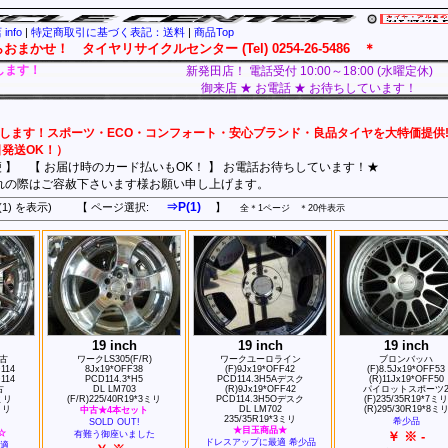
info
|
特定商取引に基づく表記：送料
|
商品Top
！ タイヤリサイクルセンター (Tel) 0254-26-5486 ＊
します！
新発田店！ 電話受付 10:00～18:00 (水曜定休)
御来店 ★ お電話 ★ お待ちしています！
します！スポーツ・ECO・コンフォート・安心ブランド・良品タイヤを大特価提供
発送OK！）
便 】 【 お届け時のカード払いもOK！ 】 お電話お待ちしています！★
れの際はご容赦下さいます様お願い申し上げます。
⇒P(1)
 件 P(1) を表示) 【 ページ選択:
】
全＊1ページ ＊20件表示
19 inch
19 inch
19 inch
中古
ワークLS305(F/R)
ワークユーロライン
ブロンバッハ
114
8Jx19*OFF38
(F)9Jx19*OFF42
(F)8.5Jx19*OFF53
114
PCD114.3*H5
PCD114.3H5Aデスク
(R)11Jx19*OFF50
古
DL LM703
(R)9Jx19*OFF42
パイロットスポーツ
4ミリ
(F/R)225/40R19*3ミリ
PCD114.3H5Oデスク
(F)235/35R19*7ミリ
ミリ
DL LM702
(R)295/30R19*8ミ
中古★4本セット
235/35R19*3ミリ
希少品
SOLD OUT!
★目玉商品★
☆
有難う御座いました
￥ ※ -
ドレスアップに最適 希少品
適