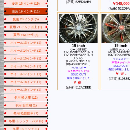
(品番) 52ED9AB4
￥148,000
夏用 18 インチ (19)
(品番) 52ED9A
夏用 19 インチ (11)
夏用 20 インチ (5)
夏用 21 インチ以上 (1)
夏用 4WD ｾｯﾄ (3)
ホイール13インチ (1)
19 inch
19 inch
ワークSTEEZ
WEDS クレンツ
ホイール14インチ (1)
8Jx19*OFF42PCD114.3
9Jx19*OF44PCD
9Jx19*OFF45PCD114.3
10Jx19*OF44PCD
ホイール15インチ (1)
ナンカン
マジェスター
(F)225/35R19*3ミリ
中古★ホイール
(R)245/35R19*3ミリ
SOLD OUT!
ホイール16インチ (1)
マジェスター
有難う御座いまし
☆人気ブランド!☆
￥ ※ -
ホイール17インチ (1)
SOLD OUT!
有難う御座いました
(品番) 510B55
ホイール18インチ (1)
￥ ※ -
(品番) 512ACBBB
ホイール19インチ (1)
冬用 輸入車 (11)
冬用 旧車用 (1)
冬用 軽自動車 (1)
冬用 トラック・バス (6)
冬用 13 インチ (1)