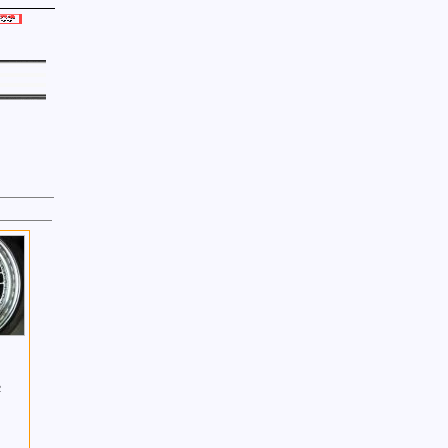
!
2
リ