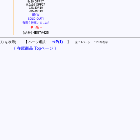
8x19 OFF47
9,5x19 OFF27
225/40R19
255/35R19
BMW
SOLD OUT!
有難う御座いました!
￥ ※ -
(品番) 4B57A425
⇒P(1)
 件 P(1) を表示) 【 ページ選択:
】
全＊1ページ ＊20件表示
《 在庫商品 Topページ 》